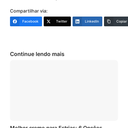
Compartilhar via:
Facebook
Twitter
LinkedIn
Copiar
Continue lendo mais
Melhor creme para Estrias: 6 Opções