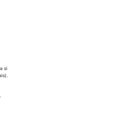
a si
is).
.