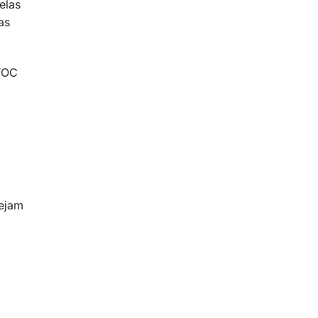
elas
as
TOC
sejam