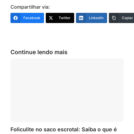
Compartilhar via:
Facebook
Twitter
LinkedIn
Copiar
Continue lendo mais
Foliculite no saco escrotal: Saiba o que é