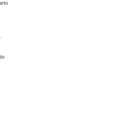
arto
,
ndo