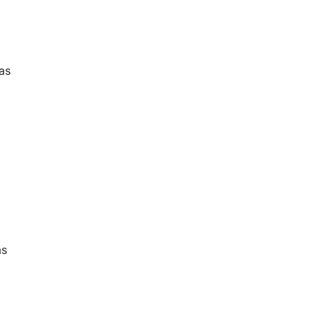
as
as