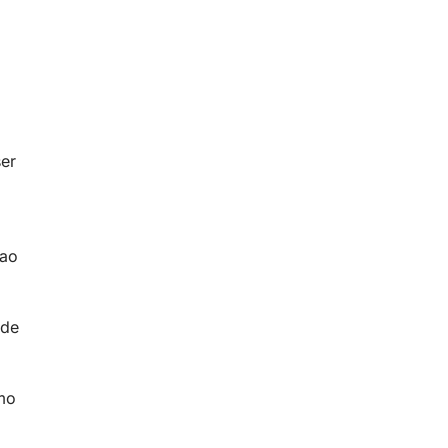
ser
 ao
 de
omo