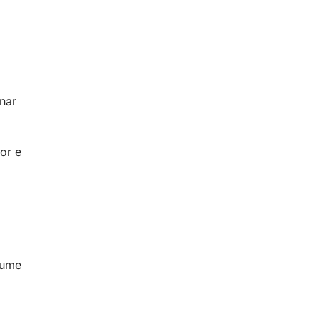
nar
or e
.
lume