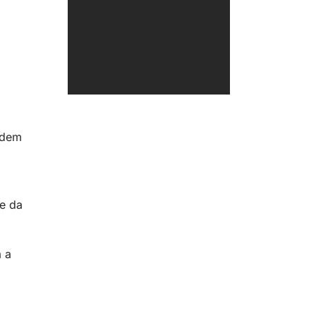
odem
de da
 a