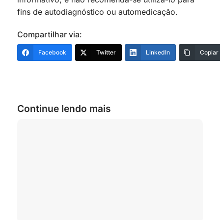
fins de autodiagnóstico ou automedicação.
Compartilhar via:
Facebook
Twitter
LinkedIn
Copiar
Continue lendo mais