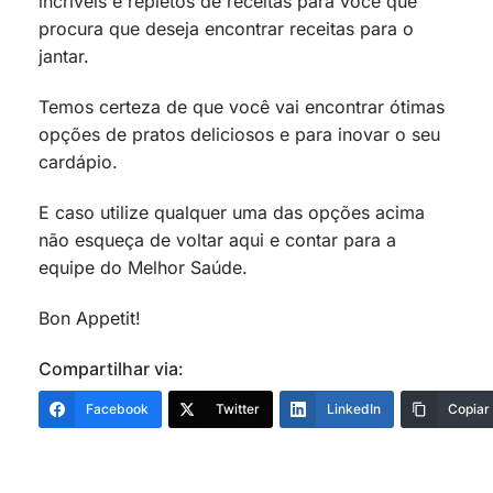
incríveis e repletos de receitas para você que
procura que deseja encontrar receitas para o
jantar.
Temos certeza de que você vai encontrar ótimas
opções de pratos deliciosos e para inovar o seu
cardápio.
E caso utilize qualquer uma das opções acima
não esqueça de voltar aqui e contar para a
equipe do Melhor Saúde.
Bon Appetit!
Compartilhar via:
Facebook
Twitter
LinkedIn
Copiar