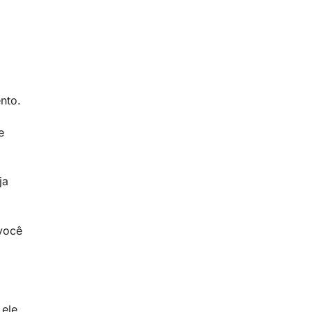
nto.
e
ja
 você
 ele