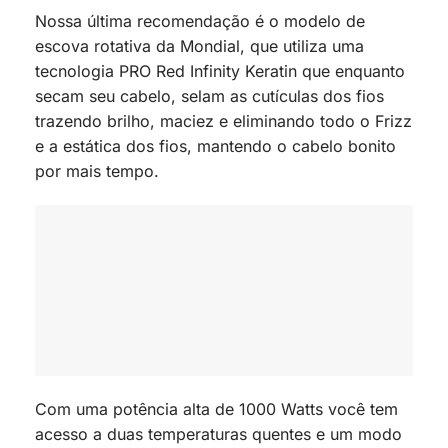
Nossa última recomendação é o modelo de
escova rotativa da Mondial, que utiliza uma
tecnologia PRO Red Infinity Keratin que enquanto
secam seu cabelo, selam as cutículas dos fios
trazendo brilho, maciez e eliminando todo o Frizz
e a estática dos fios, mantendo o cabelo bonito
por mais tempo.
Com uma potência alta de 1000 Watts você tem
acesso a duas temperaturas quentes e um modo