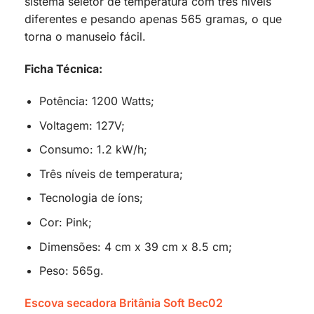
sistema seletor de temperatura com três níveis
diferentes e pesando apenas 565 gramas, o que
torna o manuseio fácil.
Ficha Técnica:
Potência: 1200 Watts;
Voltagem: 127V;
Consumo: 1.2 kW/h;
Três níveis de temperatura;
Tecnologia de íons;
Cor: Pink;
Dimensões: 4 cm x 39 cm x 8.5 cm;
Peso: 565g.
Escova secadora Britânia Soft Bec02