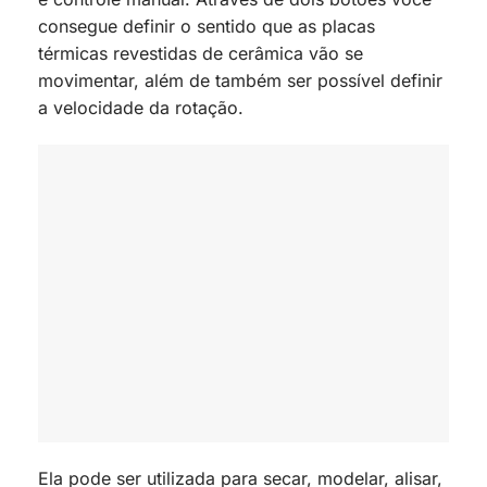
consegue definir o sentido que as placas
térmicas revestidas de cerâmica vão se
movimentar, além de também ser possível definir
a velocidade da rotação.
Ela pode ser utilizada para secar, modelar, alisar,