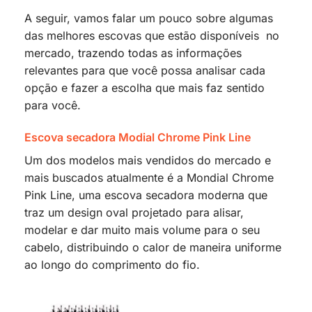
A seguir, vamos falar um pouco sobre algumas
das melhores escovas que estão disponíveis no
mercado, trazendo todas as informações
relevantes para que você possa analisar cada
opção e fazer a escolha que mais faz sentido
para você.
Escova secadora Modial Chrome Pink Line
Um dos modelos mais vendidos do mercado e
mais buscados atualmente é a Mondial Chrome
Pink Line, uma escova secadora moderna que
traz um design oval projetado para alisar,
modelar e dar muito mais volume para o seu
cabelo, distribuindo o calor de maneira uniforme
ao longo do comprimento do fio.