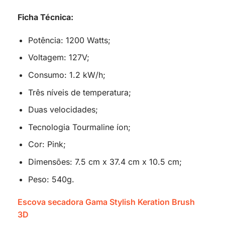
Ficha Técnica:
Potência: 1200 Watts;
Voltagem: 127V;
Consumo: 1.2 kW/h;
Três níveis de temperatura;
Duas velocidades;
Tecnologia Tourmaline íon;
Cor: Pink;
Dimensões: 7.5 cm x 37.4 cm x 10.5 cm;
Peso: 540g.
Escova secadora Gama Stylish Keration Brush
3D