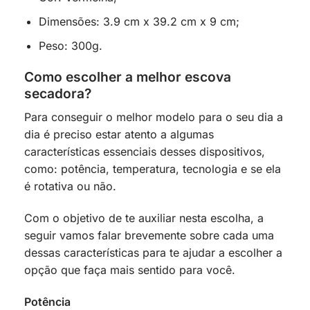
Dimensões: 3.9 cm x 39.2 cm x 9 cm;
Peso: 300g.
Como escolher a melhor escova
secadora?
Para conseguir o melhor modelo para o seu dia a
dia é preciso estar atento a algumas
características essenciais desses dispositivos,
como: potência, temperatura, tecnologia e se ela
é rotativa ou não.
Com o objetivo de te auxiliar nesta escolha, a
seguir vamos falar brevemente sobre cada uma
dessas características para te ajudar a escolher a
opção que faça mais sentido para você.
Potência