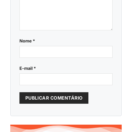
Nome
*
E-mail
*