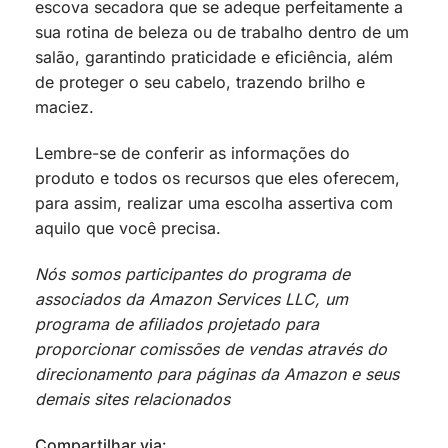
escova secadora que se adeque perfeitamente a
sua rotina de beleza ou de trabalho dentro de um
salão, garantindo praticidade e eficiência, além
de proteger o seu cabelo, trazendo brilho e
maciez.
Lembre-se de conferir as informações do
produto e todos os recursos que eles oferecem,
para assim, realizar uma escolha assertiva com
aquilo que você precisa.
Nós somos participantes do programa de
associados da Amazon Services LLC, um
programa de afiliados projetado para
proporcionar comissões de vendas através do
direcionamento para páginas da Amazon e seus
demais sites relacionados
Compartilhar via: