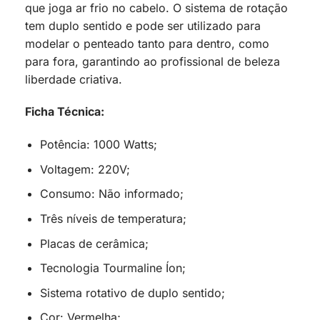
que joga ar frio no cabelo. O sistema de rotação
tem duplo sentido e pode ser utilizado para
modelar o penteado tanto para dentro, como
para fora, garantindo ao profissional de beleza
liberdade criativa.
Ficha Técnica:
Potência: 1000 Watts;
Voltagem: 220V;
Consumo: Não informado;
Três níveis de temperatura;
Placas de cerâmica;
Tecnologia Tourmaline Íon;
Sistema rotativo de duplo sentido;
Cor: Vermelha;