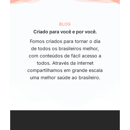
BLOG
Criado para você e por você.
Fomos criados para tornar o dia
de todos os brasileiros melhor,
com conteúdos de fácil acesso a
todos. Através da internet
compartilhamos em grande escala
uma melhor saúde ao brasileiro.