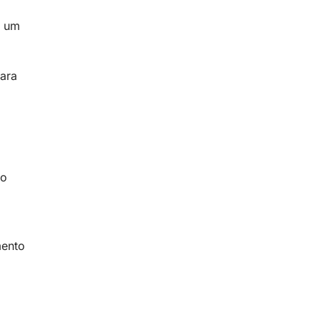
é um
para
ão
mento