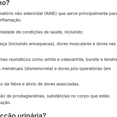
no?
atório não esteroidal (AINE) que serve principalmente par
 inflamação.
riedade de condições de saúde, incluindo:
eça (incluindo enxaquecas), dores musculares e dores nas
s reumáticos como artrite e osteoartrite, bursite e tendini
s menstruais (dismenorreia) e dores pós-operatórias (em
o da febre e alívio de dores associadas.
ão de prostaglandinas, substâncias no corpo que estão
mação.
ecção urinária?