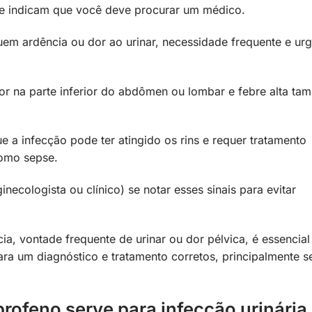
que indicam que você deve procurar um médico.
luem ardência ou dor ao urinar, necessidade frequente e ur
dor na parte inferior do abdômen ou lombar e febre alta t
ue a infecção pode ter atingido os rins e requer tratamento
como sepse.
inecologista ou clínico) se notar esses sinais para evitar
a, vontade frequente de urinar ou dor pélvica, é essencial
ara um diagnóstico e tratamento corretos, principalmente s
profeno serve para infecção urinária