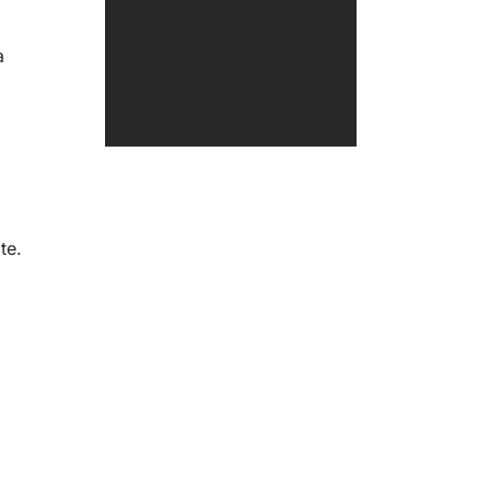
a
te.