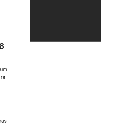
 6
 um
ara
nas