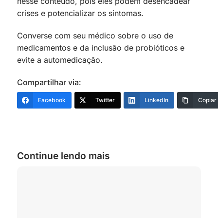
nesse conteúdo, pois eles podem desencadear
crises e potencializar os sintomas.
Converse com seu médico sobre o uso de
medicamentos e da inclusão de probióticos e
evite a automedicação.
Compartilhar via:
Facebook
Twitter
LinkedIn
Copiar
Continue lendo mais