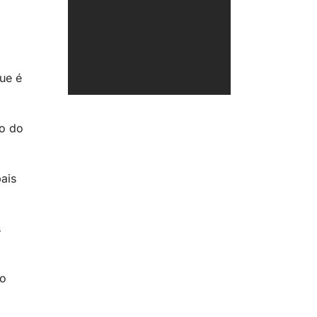
ue é
ão do
pais
s
ão