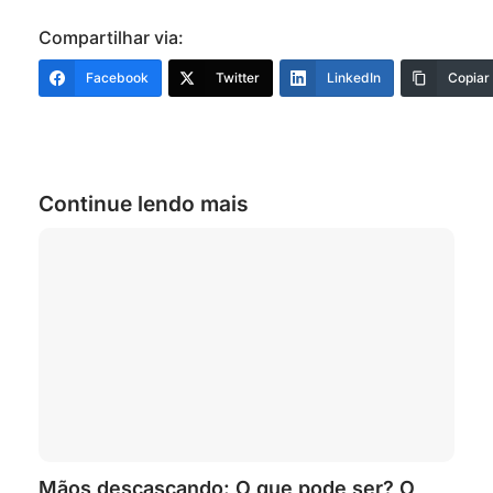
Compartilhar via:
Facebook
Twitter
LinkedIn
Copiar
Continue lendo mais
Mãos descascando: O que pode ser? O