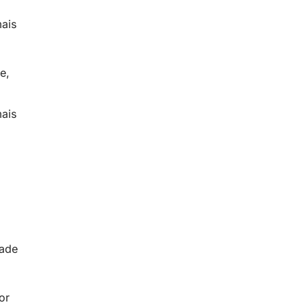
mais
e,
mais
dade
or