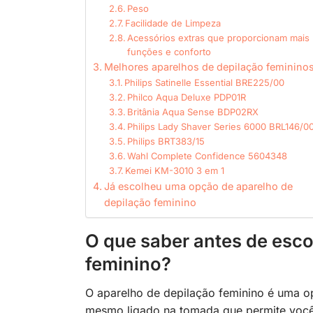
Peso
Facilidade de Limpeza
Acessórios extras que proporcionam mais
funções e conforto
Melhores aparelhos de depilação feminino
Philips Satinelle Essential BRE225/00
Philco Aqua Deluxe PDP01R
Britânia Aqua Sense BDP02RX
Philips Lady Shaver Series 6000 BRL146/0
Philips BRT383/15
Wahl Complete Confidence 5604348
Kemei KM-3010 3 em 1
Já escolheu uma opção de aparelho de
depilação feminino
O que saber antes de esco
feminino?
O aparelho de depilação feminino é uma opç
mesmo ligado na tomada que permite você 