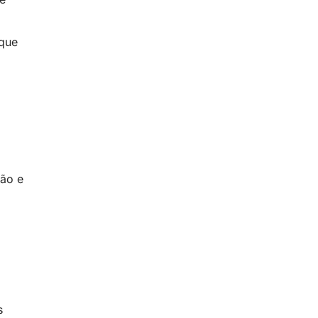
 que
são e
s