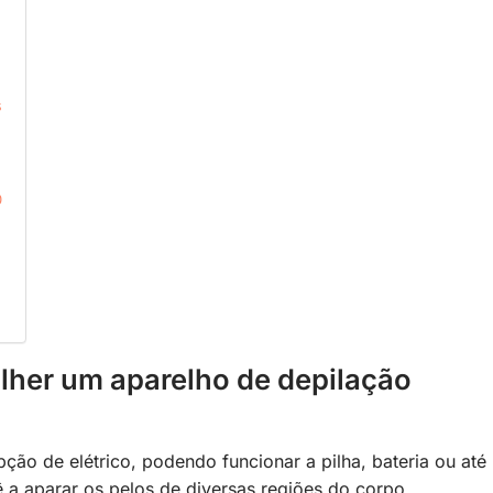
s
0
lher um aparelho de depilação
ão de elétrico, podendo funcionar a pilha, bateria ou até
a aparar os pelos de diversas regiões do corpo.