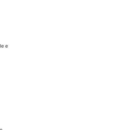
le e
e