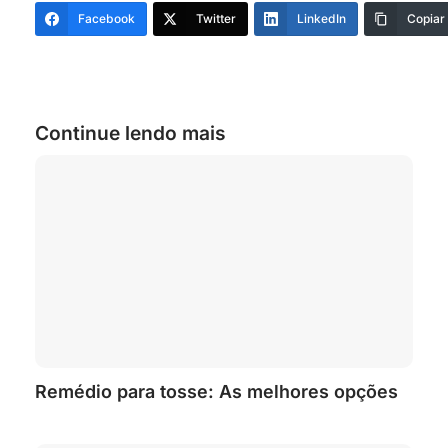
Facebook
Twitter
LinkedIn
Copiar
Continue lendo mais
Remédio para tosse: As melhores opções