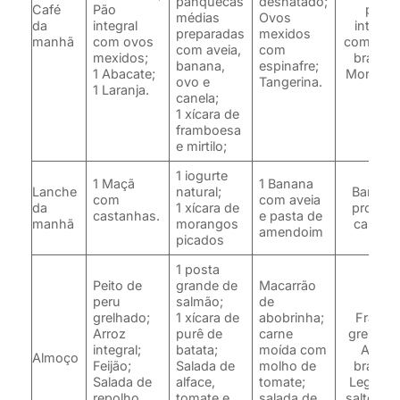
panquecas
desnatado;
Café
Pão
pão
médias
Ovos
da
integral
integral
preparadas
mexidos
manhã
com ovos
com quei
com aveia,
com
mexidos;
branco;
banana,
espinafre;
1 Abacate;
Morang
ovo e
Tangerina.
1 Laranja.
canela;
1 xícara de
framboesa
e mirtilo;
1 iogurte
1 Maçã
1 Banana
Lanche
natural;
Barra d
com
com aveia
da
1 xícara de
proteín
castanhas.
e pasta de
manhã
morangos
caseira.
amendoim
picados
1 posta
Peito de
grande de
Macarrão
peru
salmão;
de
grelhado;
1 xícara de
abobrinha;
Frango
Arroz
purê de
carne
grelhado
integral;
batata;
moída com
Arroz
Almoço
Feijão;
Salada de
molho de
branco;
Salada de
alface,
tomate;
Legume
repolho,
tomate e
salada de
salteado