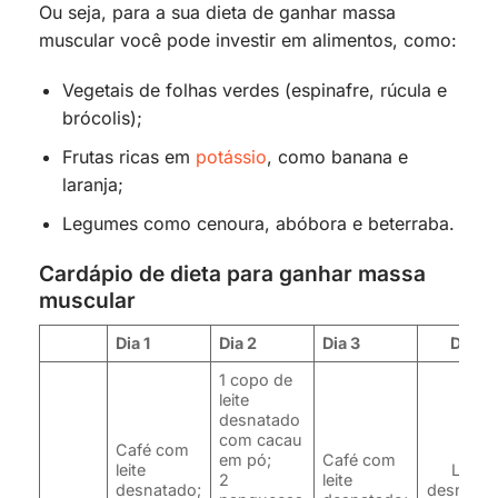
Ou seja, para a sua dieta de ganhar massa
muscular você pode investir em alimentos, como:
Vegetais de folhas verdes (espinafre, rúcula e
brócolis);
Frutas ricas em
potássio
, como banana e
laranja;
Legumes como cenoura, abóbora e beterraba.
Cardápio de dieta para ganhar massa
muscular
Dia 1
Dia 2
Dia 3
Dia 4
1 copo de
leite
desnatado
com cacau
Café com
em pó;
Café com
leite
Leite
2
leite
desnatado;
desnatad