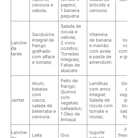
cenoura e
pepino;
brócolis e
cebola.
1 banana
cenoura.
pequena
Salada de
rúcula e
Sanduíche
Vitamina
cebola;
integral de
de banana
Iogurte
Lanche
2 ovos
frango
e mamão
natural
da
cozidos;
grelhado
com aveia
com frut
tarde
Torradas
com alface
e pasta de
e granol
integrais;
e tomate;
amendoim.
Fatias de
abacate
Peito de
Atum;
Lentilhas
Omelet
frango;
batatas
com arroz
com
Quinoa
com
integral;
vegetais
com
Jantar
casca;
Salada de
queijo
vegetais
salada de
rúcula com
branco;
salteados;
beterraba e
tomate e
salada d
1 Óleo de
cenoura.
nozes;
folhas.
linhaça;
Fruta
Lanche
Iogurte
Leite
Ovo
fresca c
da
natural