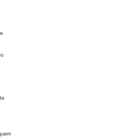
de
ão
te
 quem