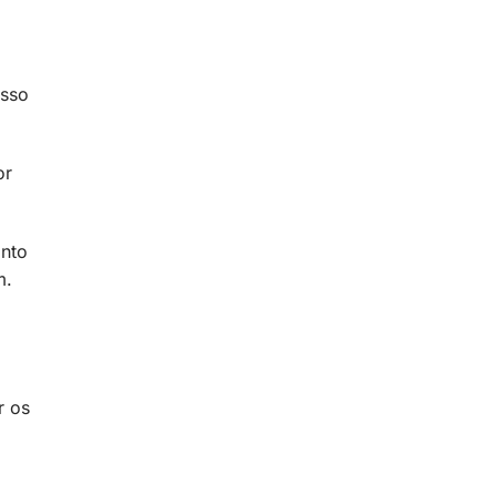
esso
or
anto
am.
r os