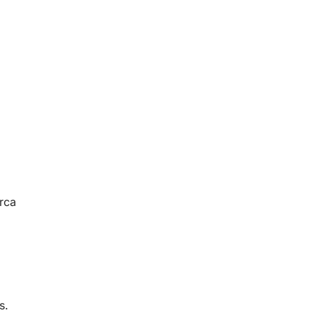
rca
s.