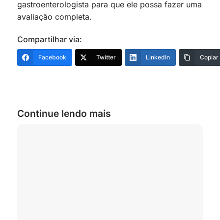
gastroenterologista para que ele possa fazer uma
avaliação completa.
Compartilhar via:
Facebook
Twitter
LinkedIn
Copiar
Continue lendo mais