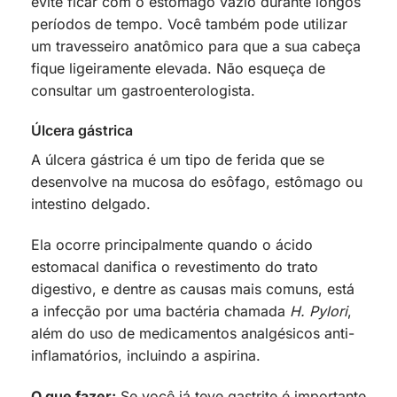
evite ficar com o estômago vazio durante longos
períodos de tempo. Você também pode utilizar
um travesseiro anatômico para que a sua cabeça
fique ligeiramente elevada. Não esqueça de
consultar um gastroenterologista.
Úlcera gástrica
A úlcera gástrica é um tipo de ferida que se
desenvolve na mucosa do esôfago, estômago ou
intestino delgado.
Ela ocorre principalmente quando o ácido
estomacal danifica o revestimento do trato
digestivo, e dentre as causas mais comuns, está
a infecção por uma bactéria chamada
H. Pylori
,
além do uso de medicamentos analgésicos anti-
inflamatórios, incluindo a aspirina.
O que fazer:
Se você já teve gastrite é importante