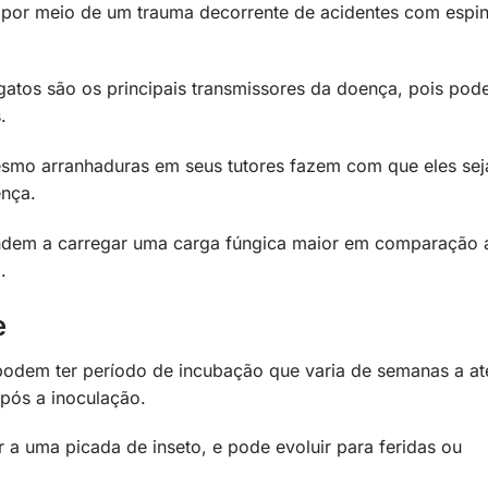
 por meio de um trauma decorrente de acidentes com espi
 gatos são os principais transmissores da doença, pois po
s.
mesmo arranhaduras em seus tutores fazem com que eles se
ença.
endem a carregar uma carga fúngica maior em comparação 
o.
e
podem ter período de incubação que varia de semanas a at
pós a inoculação.
r a uma picada de inseto, e pode evoluir para feridas ou