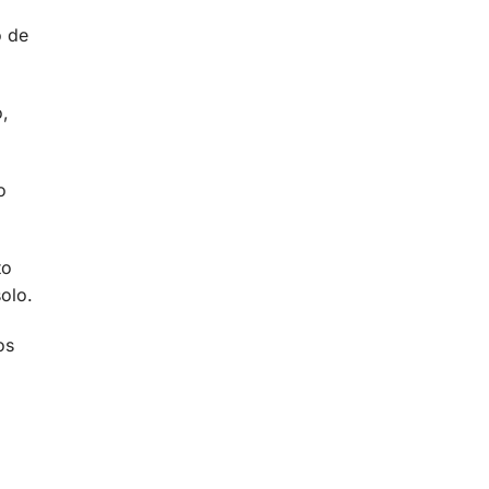
o de
o,
o
to
olo.
os