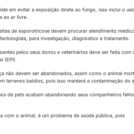
iste em evitar a exposição direta ao fungo, isso incluí o us
 ao ar livre.
peitas de esporotricose devem procurar atendimento médic
ectologista, para investigação, diagnóstico e tratamento.
entes pelos seus donos e veterinários deve ser feita com 
l (EPI).
nça não devem ser abandonados, assim como o animal mor
em terrenos baldios, pois isso manterá a contaminação do s
onos de pets acabam abandonando seus companheiros felin
na com o animal, é um problema de saúde pública, pois
.