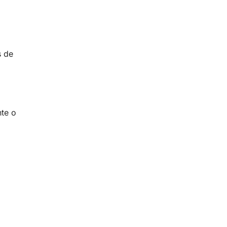
s de
nte o