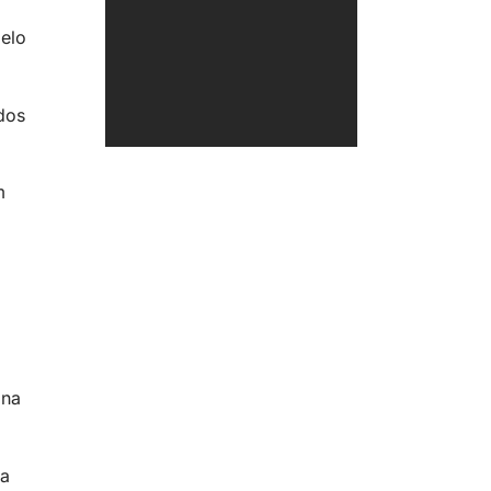
elo
dos
m
 na
la