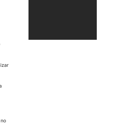
e
izar
a
 no