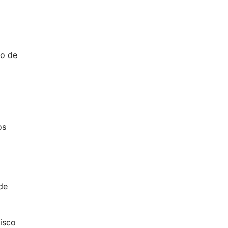
do de
os
de
risco