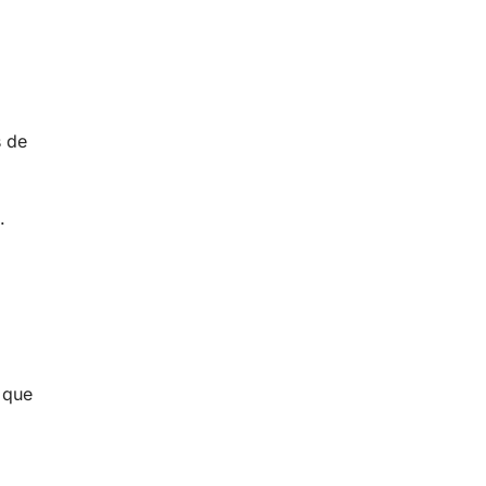
s de
.
 que