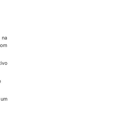
o na
com
tivo
e
é um