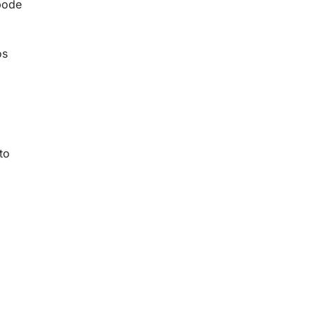
pode
os
to