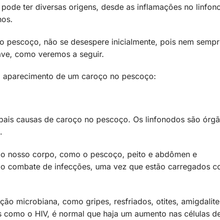
ode ter diversas origens, desde as inflamações no linfon
nos.
o pescoço, não se desespere inicialmente, pois nem sempr
ave, como veremos a seguir.
o aparecimento de um caroço no pescoço:
ipais causas de caroço no pescoço. Os linfonodos são órg
.
 do nosso corpo, como o pescoço, peito e abdômen e
o combate de infecções, uma vez que estão carregados 
ão microbiana, como gripes, resfriados, otites, amigdalite
s como o HIV, é normal que haja um aumento nas células d