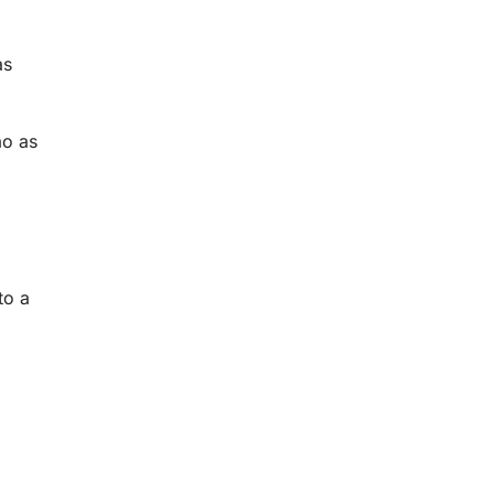
às
ão as
to a