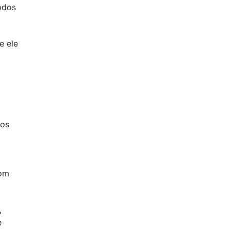
odos
e ele
ãos
com
,
e